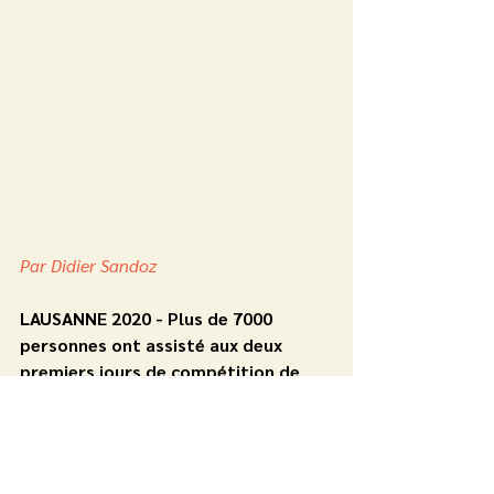
Par Didier Sandoz
LAUSANNE 2020 - Plus de 7000 
personnes ont assisté aux deux 
premiers jours de compétition de 
biathlon sur le stade nordique de 
Prémanon-Les Rousses. De quoi 
déborder quelque peu les 
organisateurs, mais l’ambiance est 