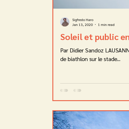
Sigfredo Haro
Jan 13, 2020
1 min read
Soleil et public 
Par Didier Sandoz LAUSANNE
de biathlon sur le stade...