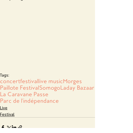
Tags:
concert
festival
live music
Morges
Paillote Festival
Somogo
Laday Bazaar
La Caravane Passe
Parc de l'indépendance
Live
Festival