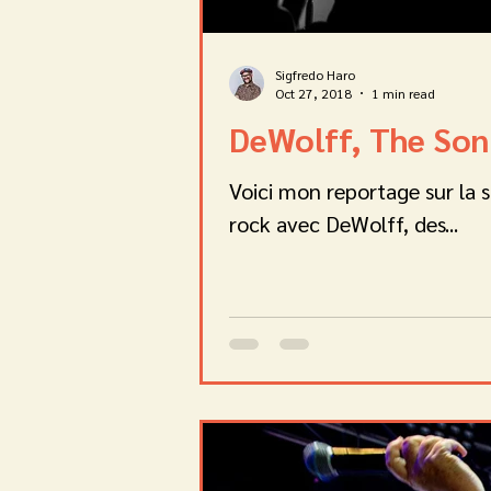
Sigfredo Haro
Oct 27, 2018
1 min read
DeWolff, The Soni
Voici mon reportage sur la 
rock avec DeWolff, des...