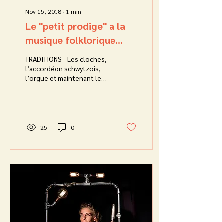
Nov 15, 2018
∙
1
min
Le "petit prodige" a la
musique folklorique
dans le sang
TRADITIONS - Les cloches,
l’accordéon schwytzois,
l’orgue et maintenant le
yodel: Romain Yerly-
Bartolini, 20 ans, est
complètement...
25
0