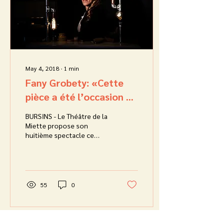
May 4, 2018
∙
1
min
Fany Grobety: «Cette
pièce a été l’occasion de
créer des personnages
BURSINS - Le Théâtre de la
un peu fous»
Miette propose son
huitième spectacle ce
mois-ci. Une nouvelle
création de Fany Grobety
présentée pour la...
55
0